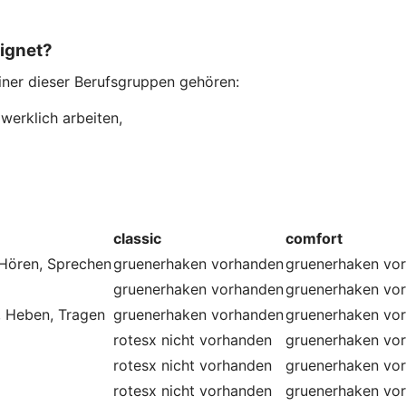
eignet?
einer dieser Berufsgruppen gehören:
werklich arbeiten,
classic
comfort
 Hören, Sprechen
gruenerhaken
vorhanden
gruenerhaken
vo
gruenerhaken
vorhanden
gruenerhaken
vo
, Heben, Tragen
gruenerhaken
vorhanden
gruenerhaken
vo
rotesx
nicht vorhanden
gruenerhaken
vo
rotesx
nicht vorhanden
gruenerhaken
vo
rotesx
nicht vorhanden
gruenerhaken
vo