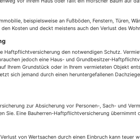
hweg vor Ihrem Haus oder fällt ein morscher Baum auf das 
.
obilie, beispielsweise an Fußböden, Fenstern, Türen, Wän
or den Kosten und deckt meistens auch den Verlust des Woh
ng
vate Haftpflichtversicherung den notwendigen Schutz. Verm
auchen jedoch eine Haus- und Grundbesitzer-Haftpflichtver
uf Ihrem Grundstück oder in Ihrem vermieteten Objekt ents
zt sich jemand durch einen heruntergefallenen Dachziegel,
versicherung zur Absicherung vor Personen-, Sach- und Verm
en Sie. Eine Bauherren-Haftpflichtversicherung übernimmt di
erlust von Wertsachen durch einen Einbruch kann teuer we