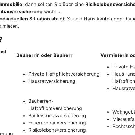
Immobilie
, dann sollten Sie über eine
Risikolebensversich
hbauversicherung
wichtig.
ndividuellen Situation ab
: ob Sie ein Haus kaufen oder ba
 mieten.
?
bst
Bauherrin oder Bauherr
Vermieterin o
Private H
Private Haftpflichtversicherung
Haus- und
Hausratversicherung
Haftpflic
Hausratve
Bauherren-
Haftpflichtversicherung
Wohngebä
Bauleistungsversicherung
Mietausfa
Feuerrohbauversicherung
Rechtssch
Risikolebensversicherung
herung