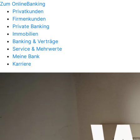
Zum OnlineBanking
Privatkunden
Firmenkunden
Private Banking
Immobilien
Banking & Verträge
Service & Mehrwerte
Meine Bank
Karriere